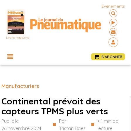
Événements
Lire le magazine
Menu
S'ABONNER
Manufacturiers
Continental prévoit des
capteurs TPMS plus verts
Publié le
Par
< 1
min de
■
■
26 novembre 2024
Tristan Baez
lecture