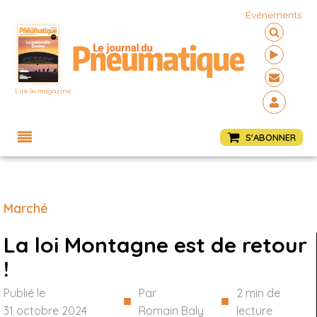
Événements
Lire le magazine
Menu
S'ABONNER
Marché
La loi Montagne est de retour
!
Publié le
Par
2
min de
■
■
31 octobre 2024
Romain Baly
lecture