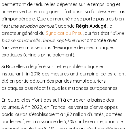
permettant de réduire les dépenses sur le temps long et
riche en vertus écologiques – fait aussi sa faiblesse en cas
d’impondérable. Que ce marché ne se porte pas très bien
"
est une situation connue"
, abonde
Régis Audugé
, le
directeur général du
Syndicat du Pneu
, qui fait état "
d’une
baisse structurelle depuis sept-huit ans"
amorcée avec
l’arrivée en masse dans l’Hexagone de pneumatiques
exotiques (chinois principalement).
Si Bruxelles a légiféré sur cette problématique en
instaurant fin 2018 des mesures anti-dumping, celles-ci ont
été en partie détournées par des manufacturiers
asiatiques plus réactifs que les instances européennes.
En outre, elles n’ont pas suffi à entraver la baisse des
volumes. À fin 2022, en France, les ventes d’enveloppes
poids lourds s’établissaient à 1,82 million d’unités, portées
par le neuf, en croissance de 3,7 % sur l’exercice, quand le
rechapé reculait de 8,7 %. Une chute qui s’est accélérée en