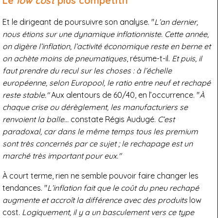
Le
low cost
plus compétitif
Et le dirigeant de poursuivre son analyse. "
L’an dernier,
nous étions sur une dynamique inflationniste. Cette année,
on digère l’inflation, l’activité économique reste en berne et
on achète moins de pneumatiques
, résume-t-il.
Et puis, il
faut prendre du recul sur les choses : à l’échelle
européenne, selon Europool, le ratio entre neuf et rechapé
reste stable."
Aux alentours de 60/40, en l’occurrence. "
À
chaque crise ou dérèglement, les manufacturiers se
renvoient la balle…
constate Régis Audugé.
C’est
paradoxal, car dans le même temps tous les premium
sont très concernés par ce sujet ; le rechapage est un
marché très important pour eux."
À court terme, rien ne semble pouvoir faire changer les
tendances. "
L’inflation fait que le coût du pneu rechapé
augmente et accroît la différence avec des produits
low
cost
.
Logiquement, il y a un basculement vers ce type