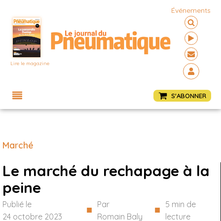
Événements
Lire le magazine
Menu
S'ABONNER
Marché
Le marché du rechapage à la
peine
Publié le
Par
5
min de
■
■
24 octobre 2023
Romain Baly
lecture