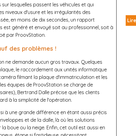
sur lesquelles passent les véhicules et qui
 niveaux d'usure et les irrégularités des
ssée, en moins de dix secondes, un rapport
Lire
est généré et envoyé soit au professionnel, soit à
oppé par ProovStation.
auf des problèmes !
tation ne demande aucun gros travaux. Quelques
plaque, le raccordement aux unités informatique
améra filmant la plaque d'immatriculation et les
Si les équipes de ProovStation se charge de
saires), Bertrand Dalle précise que les clients
rd à la simplicité de l'opération.
ssi à une grande différence en étant aussi précis
nveloppes et de la dalle, là où les solutions
a boue ou la neige. Enfin, cet outil est aussi en
neus, étape si fastidieuse, nécessitant