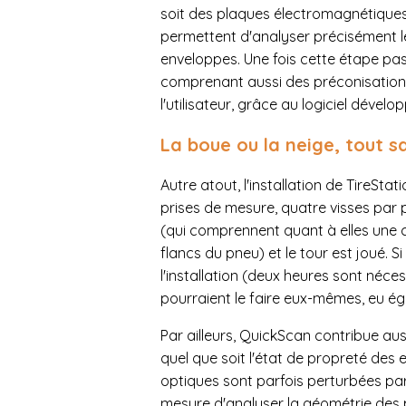
soit des plaques électromagnétiques 
permettent d'analyser précisément les
enveloppes. Une fois cette étape pa
comprenant aussi des préconisations 
l'utilisateur, grâce au logiciel dével
La boue ou la neige, tout s
Autre atout, l'installation de TireS
prises de mesure, quatre visses par 
(qui comprennent quant à elles une c
flancs du pneu) et le tour est joué. 
l'installation (deux heures sont néces
pourraient le faire eux-mêmes, eu éga
Par ailleurs, QuickScan contribue au
quel que soit l'état de propreté des e
optiques sont parfois perturbées par l
mesure d'analyser la géométrie des p