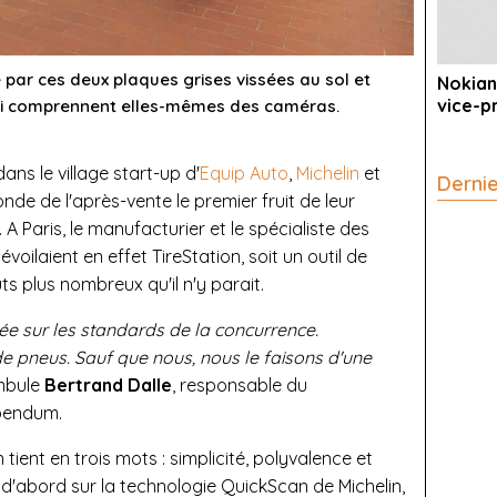
e par ces deux plaques grises vissées au sol et
Nokian
vice-p
qui comprennent elles-mêmes des caméras.
ans le village start-up d'
Equip Auto
,
Michelin
et
Derni
de de l'après-vente le premier fruit de leur
. A Paris, le manufacturier et le spécialiste des
voilaient en effet TireStation, soit un outil de
 plus nombreux qu'il n'y parait.
alée sur les standards de la concurrence.
de pneus. Sauf que nous, nous le faisons d'une
ambule
Bertrand Dalle
, responsable du
bendum.
 tient en trois mots : simplicité, polyvalence et
t d'abord sur la technologie QuickScan de Michelin,