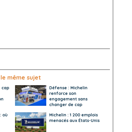
 le même sujet
n cap
Défense : Michelin
renforce son
on
engagement sans
changer de cap
: où
Michelin : 1 200 emplois
menacés aux États-Unis