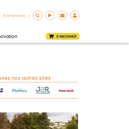
Événements
|
novation
S'ABONNER
vez nos autres sites