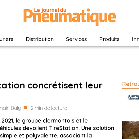
riers
Distribution
Services
Produits
In
tation concrétisent leur
Retrou
■
main Baly
2
min de lecture
 2021, le groupe clermontois et le
véhicules dévoilent TireStation. Une solution
imple et polyvalente, associant la