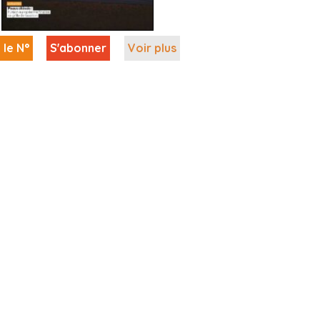
 le N°
S'abonner
Voir plus