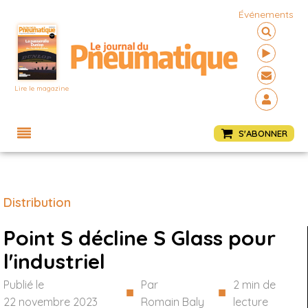
Événements
Lire le magazine
Menu
S'ABONNER
Distribution
Point S décline S Glass pour
l'industriel
Publié le
Par
2
min de
■
■
22 novembre 2023
Romain Baly
lecture