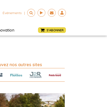
Événements
|
novation
S'ABONNER
vez nos autres sites