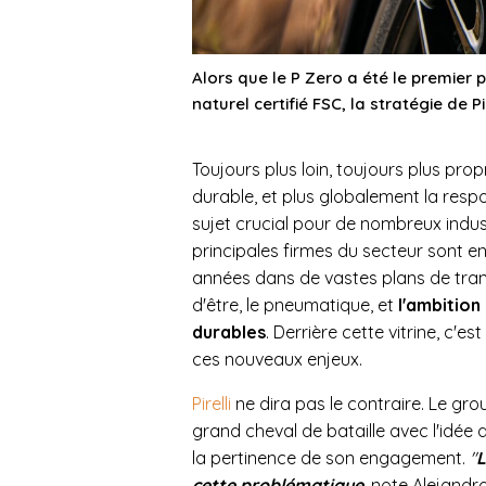
Alors que le P Zero a été le premier
naturel certifié FSC, la stratégie de P
Toujours plus loin, toujours plus pr
durable, et plus globalement la respo
sujet crucial pour de nombreux indust
principales firmes du secteur sont
années dans de vastes plans de tran
d'être, le pneumatique, et
l'ambition
durables
. Derrière cette vitrine, c'e
ces nouveaux enjeux.
Pirelli
ne dira pas le contraire. Le gro
grand cheval de bataille avec l'idée
la pertinence de son engagement.
"
L
cette problématique
, note Alejandr