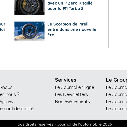
avec un P Zero R taillé
pour la 911 Turbo S
eur
Le Scorpion de Pirelli
dai
entre dans une nouvelle
ère
Services
Le Grou
z-nous
Le Journal en ligne
Le Journa
s nous ?
Les Newsletters
Le Journa
légales
Nos événements
Le Journa
de confidentialité
Le Journa
Tous droits réservés - Journal de l'automobile 2026