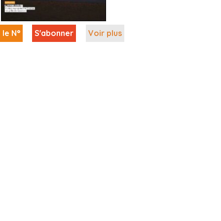
 le N°
S'abonner
Voir plus