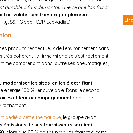
 durable, il faut démontrer que ce que l'on fait à
i a fait valider ses travaux par plusieurs
Lire
ity, S&P Global, CDP, Ecovadis…).
tion
es produits respectueux de l'environnement sans
s très cohérent, la firme milanaise s'est réellement
ramme comprenant donc, outre ses pneumatiques,
de
moderniser les sites, en les électrifiant
e énergie 100 % renouvelable. Dans le second,
enaires et leur accompagnement
dans une
vironnement.
ment dédié à cette thématique
, le groupe avait
es émissions de ses fournisseurs seraient
30
, alors que 85 % de ses produits étaient à cette