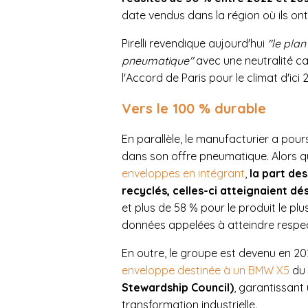
date vendus dans la région où ils ont
Pirelli revendique aujourd'hui
"le plan
pneumatique"
avec une neutralité ca
l'Accord de Paris pour le climat d'ici 
Vers le 100 % durable
En parallèle, le manufacturier a pour
dans son offre pneumatique. Alors qu
enveloppes en intégrant
,
la part de
recyclés, celles-ci atteignaient d
et plus de 58 % pour le produit le plu
données appelées à atteindre respec
En outre, le groupe est devenu en 20
enveloppe destinée à un BMW X5
du
Stewardship Council)
, garantissant
transformation industrielle.