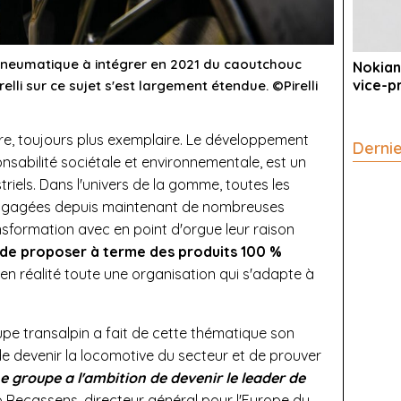
 pneumatique à intégrer en 2021 du caoutchouc
Nokian
vice-p
irelli sur ce sujet s'est largement étendue. ©Pirelli
opre, toujours plus exemplaire. Le développement
Derni
nsabilité sociétale et environnementale, est un
riels. Dans l'univers de la gomme, toutes les
 engagées depuis maintenant de nombreuses
sformation avec en point d'orgue leur raison
 de proposer à terme des produits 100 %
st en réalité toute une organisation qui s'adapte à
upe transalpin a fait de cette thématique son
 de devenir la locomotive du secteur et de prouver
e groupe a l'ambition de devenir le leader de
o Recassens, directeur général pour l'Europe du