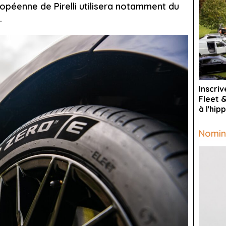
opéenne de Pirelli utilisera notamment du
.
Inscri
Fleet 
à l'hi
Nomin