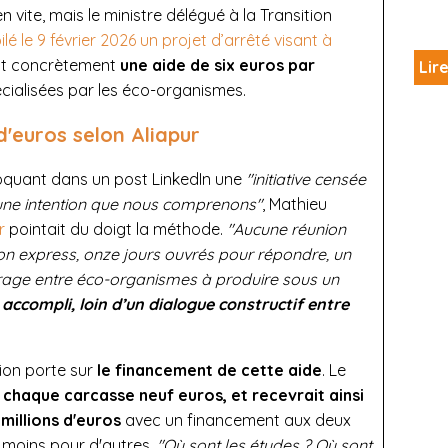
ien vite, mais le ministre délégué à la Transition
lé le 9 février 2026 un projet d’arrêté visant à
voit concrètement
une aide de six euros par
Lire
cialisées par les éco-organismes.
d'euros selon Aliapur
voquant dans un post LinkedIn une
"initiative censée
, une intention que nous comprenons"
, Mathieu
r
pointait du doigt la méthode.
"Aucune réunion
on express, onze jours ouvrés pour répondre, un
ibrage entre éco-organismes à produire sous un
 accompli, loin d’un dialogue constructif entre
tion porte sur
le financement de cette aide
. Le
e chaque carcasse neuf euros, et recevrait ainsi
millions d'euros
avec un financement aux deux
os moins pour d'autres.
"Où sont les études ? Où sont