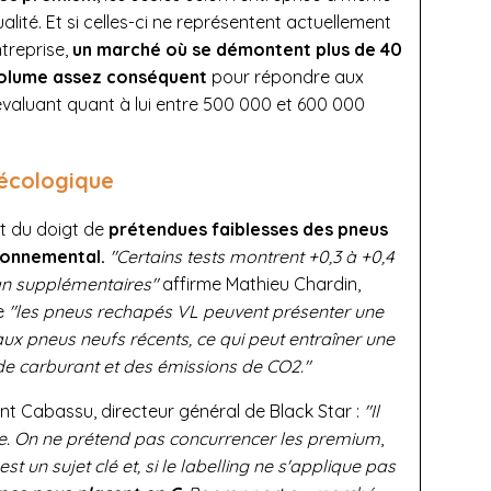
lité. Et si celles-ci ne représentent actuellement
ntreprise,
un marché où se démontent plus de 40
 volume assez conséquent
pour répondre aux
 évaluant quant à lui entre 500 000 et 600 000
 écologique
ent du doigt de
prétendues faiblesses des pneus
ronnemental.
"Certains tests montrent +0,3 à +0,4
an supplémentaires"
affirme Mathieu Chardin,
ue
"les pneus rechapés VL peuvent présenter une
ux pneus neufs récents, ce qui peut entraîner une
 carburant et des émissions de CO2."
nt Cabassu, directeur général de Black Star :
"Il
e. On ne prétend pas concurrencer les premium
,
t un sujet clé et, si le labelling ne s'applique pas