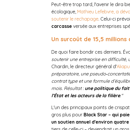
Peut-être trop tard, l'avenir le dira b
écologique,
Mathieu Lefebvre, a dévoi
soutenir le rechapage
. Celui-ci pré
carcasse
versée aux entreprises spé
Un surcoût de 15,5 millions 
De quoi faire bondir ces derniers. É
soutenir une entreprise en difficulté
Chardin, le directeur général d'
Aliapu
préparatoire, une pseudo‑concertati
contrat type et une formule d’équil
mois. Résultat :
une politique du fait
l’État et les acteurs de la filière
."
L'un des principaux points de crispa
gros plus pour
Black Star – qui pai
un soutien annuel d'environ quatre 
tiers de celle-ci – deviendrait un gr