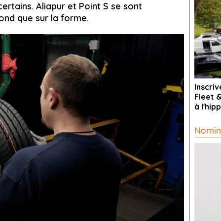
rtains. Aliapur et Point S se sont
fond que sur la forme.
Inscri
Fleet 
à l'hi
Nomin