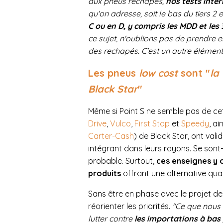
aux pneus rechapés,
nos tests inte
qu'on adresse, soit le bas du tiers 2 e
C ou en D, y compris les MDD et les 
ce sujet, n'oublions pas de prendre
des rechapés. C'est un autre élément
Les pneus
low cost
sont "
la
Black Star
"
Même si Point S ne semble pas de ce
Drive
,
Vulco
,
First Stop
et
Speedy
, a
Carter-Cash
) de Black Star, ont val
intégrant dans leurs rayons. Se sont-
probable. Surtout,
ces enseignes y o
produits
offrant une alternative qua
Sans être en phase avec le projet de
réorienter les priorités.
"Ce que nous 
lutter contre
les importations à bas p