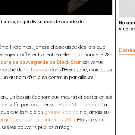
st un sujet qui divise dans le monde du
Nokian
vice-p
me filière n'est jamais chose aisée dès lors que
Derni
es enjeux différents s'entremêlent. L'annonce le 28
dure de sauvegarde de Black Star
est venue
u marché du
rechapage
dans l'Hexagone, mais aussi
 qu'un au nom d'un bien commun par ailleurs
tenu un bassin économique meurtri et porter en soi
 ne suffit pas pour réussir.
Black Star
l'a appris à
e que la filiale du
groupe Mobivia
n'a jamais su
arque Leonard au printemps 2023
. Mais ce sont
sé les pouvoirs publics à réagir.