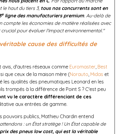
rnes nous placent en C
. Par rapport au marché
t le haut du tiers 3,
tous nos concurrents sont en
e
3
ligne des manufacturiers premium
. Au-delà de
 en compte les économies de matière réalisées avec
 crucial pour évaluer l'impact environnemental."
 véritable cause des difficultés de
t avis, d'autres réseaux comme
Euromaster
,
Best
insi que ceux de la maison mère (
Norauto
,
Midas
et
idé les qualités des pneumatiques Leonard en les
ils trompés à la différence de Point S ? C'est peu
nt vu le caractère différenciant de ces
litative aux entrées de gamme.
s pouvoirs publics, Mathieu Chardin entend
attendons : un État stratège ! Un État capable de
rix des pneus low cost, qui est la véritable