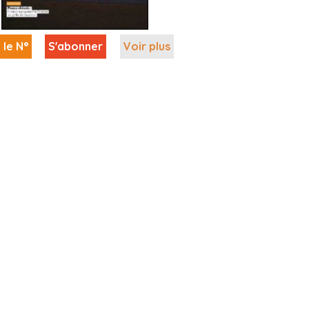
 le N°
S'abonner
Voir plus