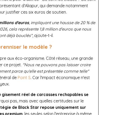
représentant d'Aliapur, qui demande notamment
 justifier ces six euros de soutien.
 millions d'euros
, impliquant une hausse de 20 % de
2026, cela représente 1,8 million d'euros que nous
ont déjà bouclés"
, ajoute-t-il.
renniser le modèle ?
pre aux éco-organisme. Côté réseau, une grande
er ce projet.
"Nous ne pouvons pas laisser croire
ment parce qu'elle est présentée comme telle"
général de
Point S
. Car l'impact économique n'est
 yeux.
u gisement réel de carcasses rechapables se
ourquoi pas, mais avec quelles certitudes sur le
atégie de Black Star repose uniquement sur
ques premium
, les seules selon l'entreprise à même