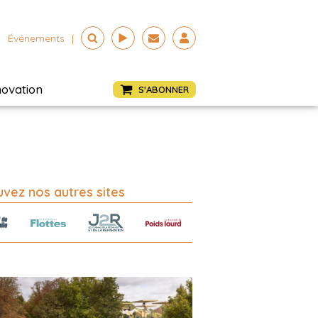
Événements
|
novation
S'ABONNER
vez nos autres sites