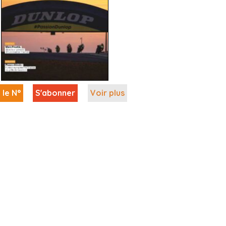
 le N°
S'abonner
Voir plus