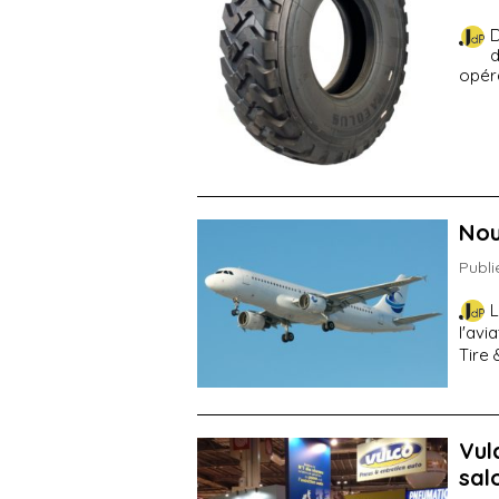
D
d
opéra
Nou
Publi
L
l'avi
Tire 
Vul
sal