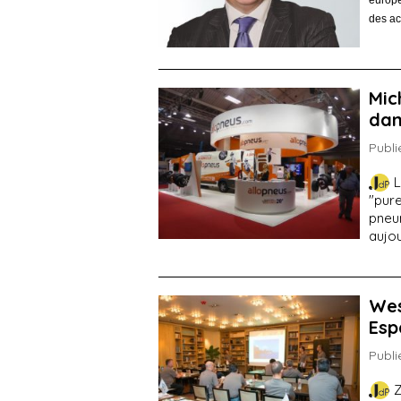
europé
des ac
Mic
dan
Publi
L
"pure
pneu
aujo
Wes
Esp
Publi
Z