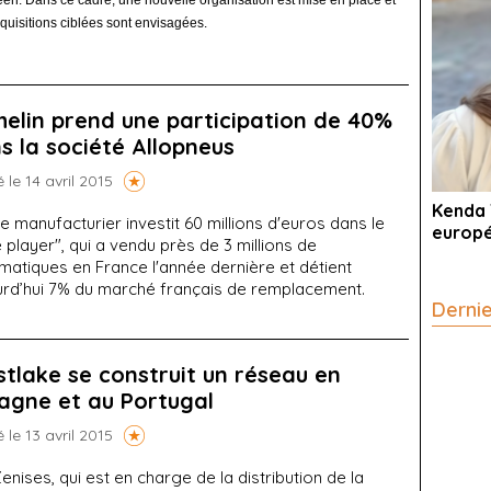
en. Dans ce cadre, une nouvelle organisation est mise en place et
quisitions ciblées sont envisagées.
helin prend une participation de 40%
s la société Allopneus
é le 14 avril 2015
Kenda 
e manufacturier investit 60 millions d'euros dans le
europ
 player", qui a vendu près de 3 millions de
matiques en France l'année dernière et détient
urd’hui 7% du marché français de remplacement.
Derni
tlake se construit un réseau en
agne et au Portugal
é le 13 avril 2015
enises, qui est en charge de la distribution de la