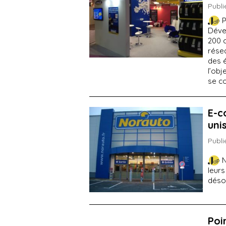
Publi
P
Déve
200 c
résea
des é
l’obj
se co
E-c
uni
Publi
N
leurs
déso
Poi