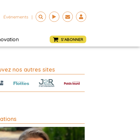
Événements
|
novation
S'ABONNER
vez nos autres sites
ations