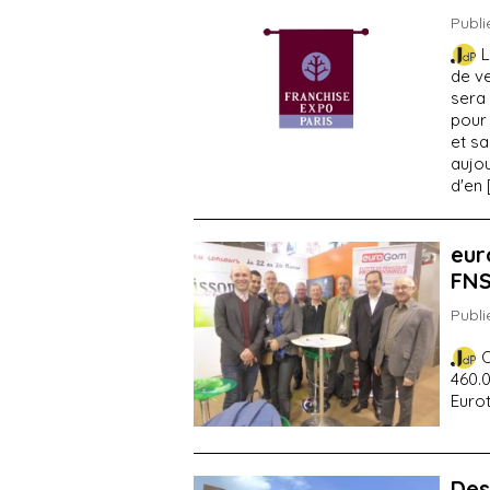
Publi
L
de v
sera 
pour
et sa
aujou
d'en 
eur
FN
Publi
O
460.0
Euro
Des