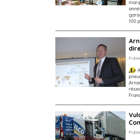
marqu
année
garag
100 p
Arn
dir
Publi
A
pneu
Arna
rése
Franc
Vul
Com
Publi