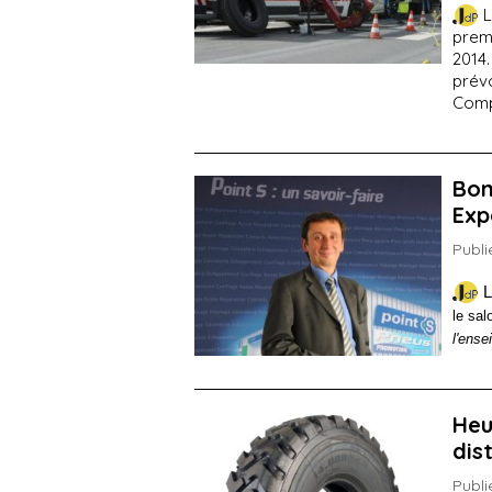
L
prem
2014.
prévo
Comp
Bon
Exp
Publi
L
le sal
l'ense
Heu
dis
Publi