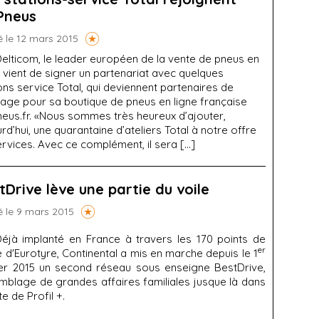
Pneus
é le 12 mars 2015
elticom, le leader européen de la vente de pneus en
, vient de signer un partenariat avec quelques
ons service Total, qui deviennent partenaires de
age pour sa boutique de pneus en ligne française
neus.fr. «Nous sommes très heureux d’ajouter,
rd’hui, une quarantaine d’ateliers Total à notre offre
rvices. Avec ce complément, il sera […]
tDrive lève une partie du voile
é le 9 mars 2015
éjà implanté en France à travers les 170 points de
er
 d'Eurotyre, Continental a mis en marche depuis le 1
ier 2015 un second réseau sous enseigne BestDrive,
mblage de grandes affaires familiales jusque là dans
ite de Profil +.