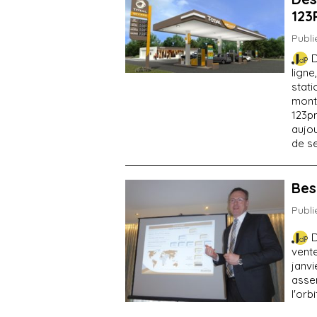
123
Publi
D
ligne
stati
mont
123p
aujou
de se
Bes
Publi
D
vente
janv
asse
l'orb