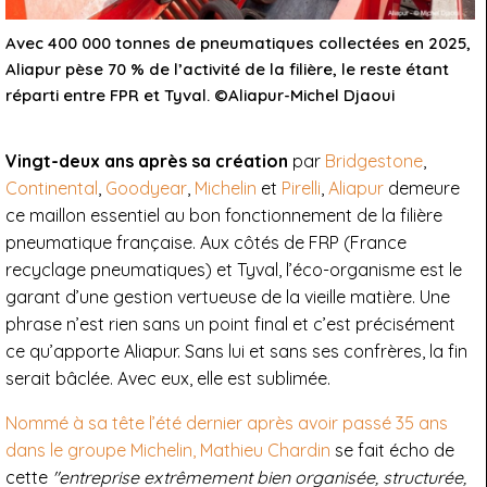
Avec 400 000 tonnes de pneumatiques collectées en 2025,
Aliapur pèse 70 % de l’activité de la filière, le reste étant
réparti entre FPR et Tyval. ©Aliapur-Michel Djaoui
Vingt-deux ans après sa création
par
Bridgestone
,
Continental
,
Goodyear
,
Michelin
et
Pirelli
,
Aliapur
demeure
ce maillon essentiel au bon fonctionnement de la filière
pneumatique française. Aux côtés de FRP (France
recyclage pneumatiques) et Tyval, l’éco-organisme est le
garant d’une gestion vertueuse de la vieille matière. Une
phrase n’est rien sans un point final et c’est précisément
ce qu’apporte Aliapur. Sans lui et sans ses confrères, la fin
serait bâclée. Avec eux, elle est sublimée.
Nommé à sa tête l’été dernier après avoir passé 35 ans
dans le groupe Michelin, Mathieu Chardin
se fait écho de
cette
"entreprise extrêmement bien organisée, structurée,