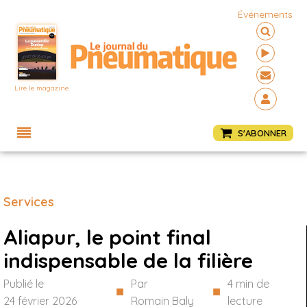
Événements
Lire le magazine
Menu
S'ABONNER
Services
Aliapur, le point final
indispensable de la filière
Publié le
Par
4
min de
■
■
24 février 2026
Romain Baly
lecture