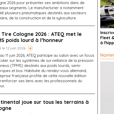
gne 2026 pour présenter ses ambitions dans de
eaux segments. Le manufacturier a notamment
ilé plusieurs pneumatiques destinés aux secteurs
aire, de la construction et de la sylviculture.
Inscri
 Tire Cologne 2026 : ATEQ met le
Fleet 
S poids lourd à l’honneur
à l'hi
é le 12 juin 2026
Nomin
au 11 juin 2026, ATEQ participe au salon avec un focus
culier sur les systèmes de surveillance de la pression
pneus (TPMS) destinés aux poids lourds, semi-
rques et bus. Habituée du rendez-vous allemand,
reprise française profite de cette nouvelle édition
renforcer ses liens avec les professionnels du
ur.
tinental joue sur tous les terrains à
ogne