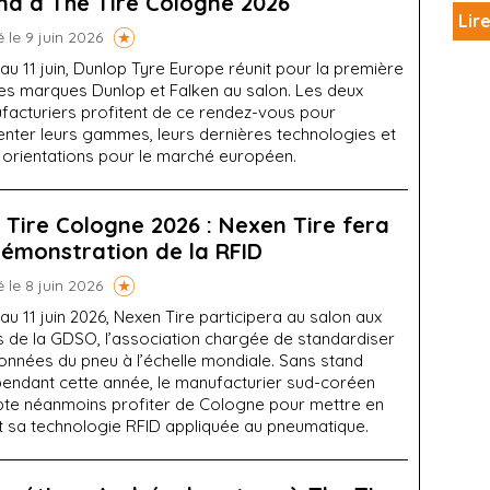
nd à The Tire Cologne 2026
Lire
é le 9 juin 2026
au 11 juin, Dunlop Tyre Europe réunit pour la première
les marques Dunlop et Falken au salon. Les deux
facturiers profitent de ce rendez-vous pour
enter leurs gammes, leurs dernières technologies et
s orientations pour le marché européen.
 Tire Cologne 2026 : Nexen Tire fera
démonstration de la RFID
é le 8 juin 2026
au 11 juin 2026, Nexen Tire participera au salon aux
s de la GDSO, l’association chargée de standardiser
onnées du pneu à l’échelle mondiale. Sans stand
pendant cette année, le manufacturier sud-coréen
te néanmoins profiter de Cologne pour mettre en
t sa technologie RFID appliquée au pneumatique.