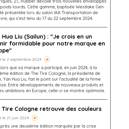
triques, ZC Rubber dévoile trois nouvelles enveloppes
 poids lourds. Cette gamme, baptisée Westlake Gen
 été présentée lors du salon IAA Transportation de
re, qui s'est tenu du 17 au 22 septembre 2024.
 Hua Liu (Sailun) : "Je crois en un
nir formidable pour notre marque en
ope"
é le 2 septembre 2024
lors que sa marque a participé, en juin 2024, à la
ième édition de The Tire Cologne, la présidente de
n, Yan Hua Liu, fait le point sur l'actualité de la firme
oise. Entre développements de nouveaux produits et
es ambitions en Europe, celle-ci se montre optimiste.
 Tire Cologne retrouve des couleurs
é le 21 juin 2024
près une deuxième édition marquée par la crise