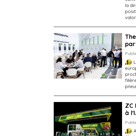
la di
posi
valor
The
par
Publi
L
euro
proch
filiè
pneum
ZC 
à l
Publi
A