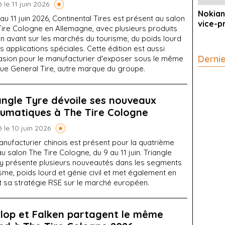
é le 11 juin 2026
Nokian
au 11 juin 2026, Continental Tires est présent au salon
vice-p
Tire Cologne en Allemagne, avec plusieurs produits
n avant sur les marchés du tourisme, du poids lourd
s applications spéciales. Cette édition est aussi
Derni
casion pour le manufacturier d'exposer sous le même
que General Tire, autre marque du groupe.
angle Tyre dévoile ses nouveaux
umatiques à The Tire Cologne
é le 10 juin 2026
nufacturier chinois est présent pour la quatrième
au salon The Tire Cologne, du 9 au 11 juin. Triangle
 y présente plusieurs nouveautés dans les segments
sme, poids lourd et génie civil et met également en
t sa stratégie RSE sur le marché européen.
lop et Falken partagent le même