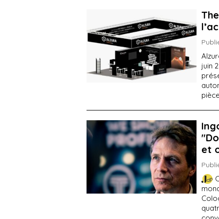
The
l’a
Publi
Alzur
juin
prése
autom
pièc
Ing
"Do
et 
Publi
C
mond
Colog
quat
conv