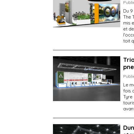
Publi
Du 9 
The 
mis e
et de
l'oc
toit 
Tri
pne
Publi
Le ma
fois 
Tyre
touri
avan
Dun