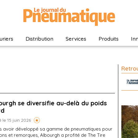
riers
Distribution
Services
Produits
In
Retrou
ourgh se diversifie au-delà du poids
rd
é le 15 juin 2026
s avoir développé sa gamme de pneumatiques pour
ons et remorques, Albourgh a profité de The Tire