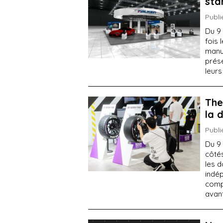
sta
Publi
Du 9 
fois 
manu
prés
leur
The
la 
Publi
Du 9 
côté
les d
indé
comp
avan