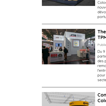
Colo
nouv
dévo
portu
The
TPM
Publi
Du 9 
parti
des 
remo
l'ent
pour 
secte
Con
Col