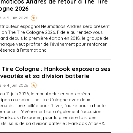
máticos Andrés de retour à The Tire
ogne 2026
é le 5 juin 2026
istributeur espagnol Neumáticos Andrés sera présent
alon The Tire Cologne 2026. Fidèle au rendez-vous
and depuis la première édition en 2018, le groupe de
manque veut profiter de l'événement pour renforcer
ésence à l’international.
 Tire Cologne : Hankook exposera ses
veautés et sa division batterie
é le 4 juin 2026
au 11 juin 2026, le manufacturier sud-coréen
icipera au salon The Tire Cologne avec deux
autés, l'une taillée pour l'hiver, l'autre pour la haute
ormance. L'événement sera également l'occasion
 Hankook d'exposer, pour la première fois, des
its issus de sa division batterie : Hankook AtlasBX.