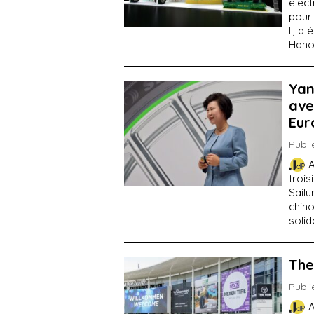
élec
pour
II, a
Hanov
Yan
ave
Eur
Publi
A
trois
Sailu
chin
solid
The
Publi
A