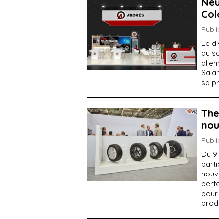
Neu
Col
Publi
Le d
au s
allem
Sala
sa pr
The
nou
Publi
Du 9 
part
nouve
perf
pour
produ