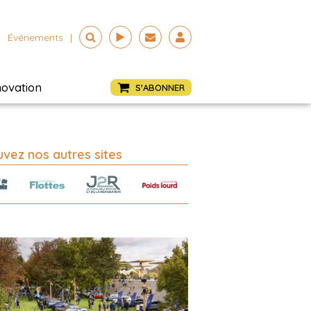
Événements
|
novation
S'ABONNER
vez nos autres sites